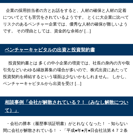
企業の採用担当者の方とお話をすると、人材の確保と人材の定着
についてとても苦労をされているようです。 とくに大企業に比べて
リスクのあるベンチャー企業では、優秀な人材の確保が難しいよう
です。 その理由としては、資金的な余裕が […]
ベンチャーキャピタルの出資と投資契約書
投資契約書とは 多くの中小企業の増資では、社長の身内の方や取
引先などいわゆる縁故募集の場合が多いので、株式出資にあたって
投資契約を締結するという場面は少ないかもしれません。 しかし、
ベンチャーキャピタルから出資を受け […]
相談事例「会社が解散されている？！（みなし解散につい
て）」
・会社の謄本（履歴事項証明書）がとれなくなった！ ・知らない
間に会社が解散されている！ ・「平成●年●月●日会社法第４７２条