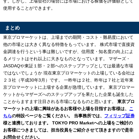
す。しかし、上場会社の場合には市場における株価を評価額として
使用することができます。
まとめ
東京プロマーケットは、上場までの期間・コスト・難易度において
他の市場とは大きく異なる特徴をもっています。 株式市場で直接資
金調達を行うという事は難しいですが、信用度・知名度の向上によ
るメリットはそれ以上に大きなものとなっています。 マザーズ・
JASDAQや東証１部・２部へのステップアップとしては最適な市場
ではないでしょうか 現在東京プロマーケットの上場している会社は
２３社（平成30年3月）です。 一昨年は２社、昨年は７社と近年東
京プロマーケットに上場する企業が急増しています。 東京プロマー
ケットからマザーズへのステップアップを果たした企業も誕生した
ことからますます注目される市場になるものと思います。
東京プロ
マーケットの上場に興味があるお客様や上場を目指すお客様は、
こ
ちら
の特設ページをご覧ください。 当事務所では、
フィリップ証券
様と連携しております。 TOKYO PRO Marketへの上場をご検討の
お客様につきましては、担当役員をご紹介させて頂きますので是非
お問合せください。