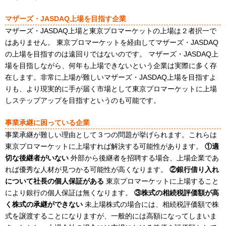
マザーズ・JASDAQ上場を目指す企業
マザーズ・JASDAQ上場と東京プロマーケットの上場は２者択一で
はありません。 東京プロマーケットを経由してマザーズ・JASDAQ
の上場を目指すのは遠回りではないのです。 マザーズ・JASDAQ上
場を目指しながら、何年も上場できないという企業は実際に多く存
在します。非常に上場が難しいマザーズ・JASDAQ上場を目指すよ
りも、より現実的に手が届く市場として東京プロマーケットに上場
しステップアップを目指すというのも可能です。
事業承継に困っている企業
事業承継が難しい理由として３つの問題が挙げられます。これらは
東京プロマーケットに上場すれば解決する可能性があります。
①適
切な後継者がいない
外部から後継者を招聘する場合、上場企業であ
れば優秀な人材が見つかる可能性が高くなります。
②銀行借り入れ
について社長の個人保証がある
東京プロマーケットに上場すること
により銀行の個人保証は無くなります。
③株式の相続税評価額が高
く株式の承継ができない
未上場株式の場合には、相続税評価額で株
式を譲渡することになりますが、一般的には高額になってしまいま