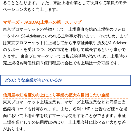
ることとなります。 また、東証上場企業として役員や従業員のモチ
ベーション大きく向上します。
マザーズ・JASDAQ上場への第一ステップ
東京プロマーケットの特徴として、上場審査を始め上場後のフォロ
ーをすべてJ-Adviserといわれる主幹事が行います。 そのため、まず
は東京プロマーケットに上場してから東京証券取引所及びJ-Adviser
のサポートを受けつつ、次の市場を目指して成長するという事がで
きます。 東京プロマーケットでは形式的基準がないため、上場時の
売上規模も時価総額６億円程度の会社でも上場は十分可能です。
どのような企業が向いているか
信用度や知名度の向上により事業の拡大を目指したい企業
東京プロマーケット上場企業も、マザーズ上場企業などと同様に当
然銘柄コードも付与されます。また、名刺・HP・公告など様々な場
面において上場企業を現すマークは使用することができます。東証
上場企業としての信用度はやはり、非上場会社に比べると大きな差
があります。