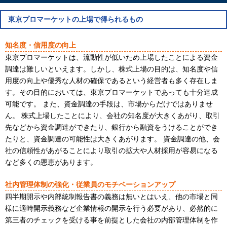
東京プロマーケットの上場で得られるもの
知名度・信用度の向上
東京プロマーケットは、流動性が低いため上場したことによる資金
調達は難しいといえます。しかし、株式上場の目的は、知名度や信
用度の向上や優秀な人材の確保であるという経営者も多く存在しま
す。その目的においては、東京プロマーケットであっても十分達成
可能です。 また、資金調達の手段は、市場からだけではありませ
ん。 株式上場したことにより、会社の知名度が大きくあがり、取引
先などから資金調達ができたり、銀行から融資をうけることができ
たりと、資金調達の可能性は大きくあがります。 資金調達の他、会
社の信頼性があがることにより取引の拡大や人材採用が容易になる
など多くの恩恵があります。
社内管理体制の強化・従業員のモチベーションアップ
四半期開示や内部統制報告書の義務は無いとはいえ、他の市場と同
様に適時開示義務など企業情報の開示を行う必要があり、必然的に
第三者のチェックを受ける事を前提とした会社の内部管理体制を作