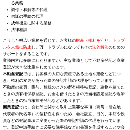
る業務
調停・和解等の代理
供託の手続の代理
成年後見に関する業務
法律相談
こうした幅広い業務を通じて、お客様の
財産・権利を守り
、
トラブ
ルを未然に防止
し、万一トラブルになってもその
法的解決
のための
サポートをすることです。
業務内容は多岐にわたりますが、主な業務として不動産登記と商業
登記が大きな比重をしめています。
不動産登記
では、お客様の大切な資産である土地や建物などにつ
き、権利の変更があった際の登記申請の代理を行っています。
不動産の売買、贈与、相続のときの所有権移転登記、建物を建てた
ときの所有権保存登記、お金を借りたときの抵当権設定登記や返済
したときの抵当権抹消登記などがあります。
商業登記
では、会社等に関する取引上重要な事項（商号・所在地・
代表者の氏名等）の信頼性を保つため、会社設立、目的、本店や役
員などの登記事項に変更がった際の登記申請の代理を行っていま
す。登記申請手続きに必要な議事録などの書類を作成することや会